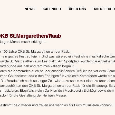
NEWS
KALENDER
ÜBER UNS
MITGLIEDER
ÖKB St.Margarethen/Raab
orgen Marschmusik erklingt…
wir 100 Jahre ÖKB St. Margarethen an der Raab. 
 ein großes Fest zu feiern. Und was wäre so ein Fest ohne musikalische U
wurde St. Margarethen zum Festplatz. Am Sportplatz wurden die einzelnen
aftsbünde aus nah und fern musikalisch begrüßt.
 waren die Kameraden auch bei der anschließenden Defillierung vor dem Gem
men Gottesdienst sowie den Ehrungen für verdiente Kameraden wurde ein s
t. Die Freude sich nach so langer Zeit wieder zu sehen war nicht zu übersehen
Dankeschön an den ÖKB St. Margarethen an der Raab für die Einladung. Es w
u musizieren. Ebenfalls vielen Dank an den Musikverein Eichkögl sowie dem
dorf für die Gestaltung der Heiligen Messe.
estimmt bald wieder und freuen uns wenn wir für Euch musizieren können!