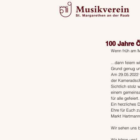
100 Jahre 
Wenn früh am M
...dann feiern 
Grund genug um
Am 29.05.2022 
der Kameradsch
Sichtlich stolz
einem gemeinsa
für alle gefeier
Ein herzliches 
Ehre für Euch z
Markt Hartmanns
Wir sehen uns b
Wir hören uns!