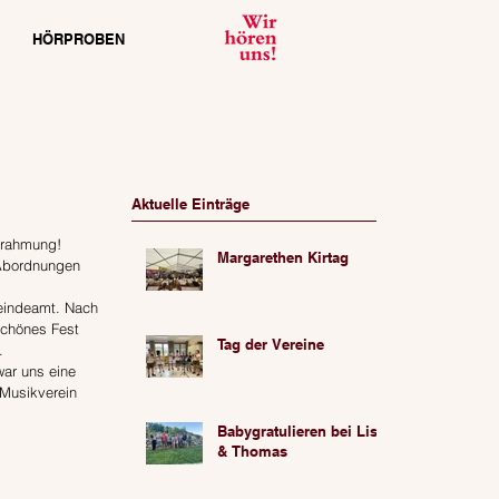
HÖRPROBEN
Aktuelle Einträge
mrahmung!
Margarethen Kirtag
 Abordnungen 
eindeamt. Nach 
chönes Fest 
Tag der Vereine
.
ar uns eine 
 Musikverein 
Babygratulieren bei Lisa
& Thomas