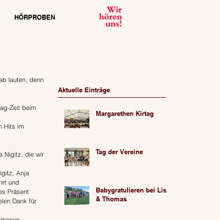
HÖRPROBEN
b lauten, denn 
Aktuelle Einträge
tag-Zeit beim 
Margarethen Kirtag
 Hits im 
Tag der Vereine
Nigitz, die wir 
gitz, Anja 
hrt und 
Babygratulieren bei Lisa
es Präsent 
& Thomas
len Dank für 
ommenen 