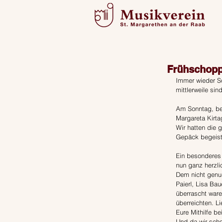
Frühschopp
Immer wieder S
mittlerweile si
Am Sonntag, bei
Margareta Kirta
Wir hatten die 
Gepäck begeiste
Ein besonderes 
nun ganz herzli
Dem nicht genug
Paierl, Lisa Ba
überrascht ware
überreichten. L
Eure Mithilfe b
Und da wir sch