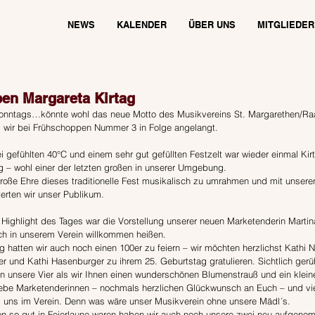
NEWS
KALENDER
ÜBER UNS
MITGLIEDER
en Margareta Kirtag
onntags…könnte wohl das neue Motto des Musikvereins St. Margarethen/Raa
nd wir bei Frühschoppen Nummer 3 in Folge angelangt.
 gefühlten 40°C und einem sehr gut gefüllten Festzelt war wieder einmal Kir
g – wohl einer der letzten großen in unserer Umgebung.
große Ehre dieses traditionelle Fest musikalisch zu umrahmen und mit unseren
rten wir unser Publikum.
Highlight des Tages war die Vorstellung unserer neuen Marketenderin Martina 
ch in unserem Verein willkommen heißen.
 hatten wir auch noch einen 100er zu feiern – wir möchten herzlichst Kathi Ni
uer und Kathi Hasenburger zu ihrem 25. Geburtstag gratulieren. Sichtlich gerü
n unsere Vier als wir Ihnen einen wunderschönen Blumenstrauß und ein klein
iebe Marketenderinnen – nochmals herzlichen Glückwunsch an Euch – und vie
ei uns im Verein. Denn was wäre unser Musikverein ohne unsere Mädl´s. 
on so gut in Feierlaune waren haben wir auch noch unsere zwei neu aufgen