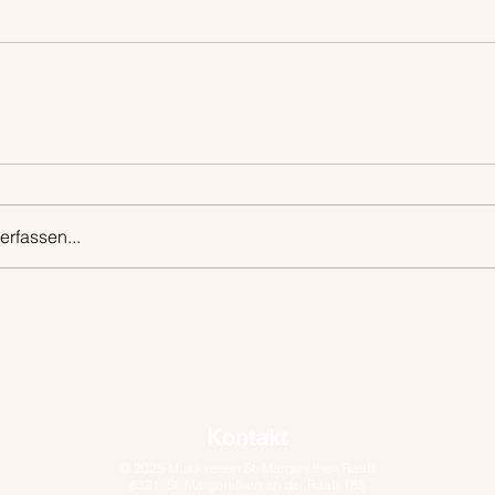
rfassen...
Kontakt
© 2025 Musikverein St. Margarethen/Raab
8321, St. Margarethen an der Raab 185