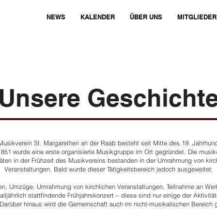
NEWS
KALENDER
ÜBER UNS
MITGLIEDER
Unsere Geschicht
Musikverein St. Margarethen an der Raab besteht seit Mitte des 19. Jahrhund
851 wurde eine erste organisierte Musikgruppe im Ort gegründet. Die musik
täten in der Frühzeit des Musikvereins bestanden in der Umrahmung von kirc
Veranstaltungen. Bald wurde dieser Tätigkeitsbereich jedoch ausgeweitet.
n, Umzüge, Umrahmung von kirchlichen Veranstaltungen, Teilnahme an Wer
alljährlich stattfindende Frühjahrskonzert – diese sind nur einige der Aktivitä
 Darüber hinaus wird die Gemeinschaft auch im nicht-musikalischen Bereich g