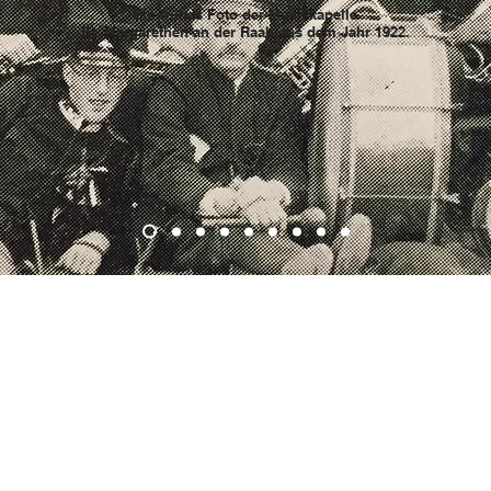
Ein frühes Foto der Musikkapelle
St. Margarethen an der Raab aus dem Jahr 1922.
Kontakt
© 2025 Musikverein St. Margarethen/Raab
8321, St. Margarethen an der Raab 185
ZVR Nr.: 702 626 278
musik-margarethen@gmx.at
Impressum & Datenschutz