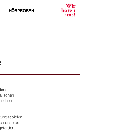
HÖRPROBEN
e
erts.
alischen
hlichen
tungsspielen
ten unseres
efördert.