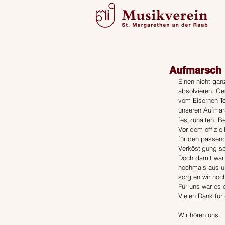
Aufmarsch 
Einen nicht ganz
absolvieren. Ge
vom Eisernen To
unseren Aufmars
festzuhalten. B
Vor dem offizie
für den passen
Verköstigung s
Doch damit war
nochmals aus un
sorgten wir noc
Für uns war es e
Vielen Dank für
Wir hören uns.