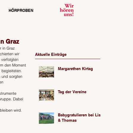
HÖRPROBEN
in Graz
r in Graz 
hierten wir 
Aktuelle Einträge
verfolgten 
 um den Moment 
Margarethen Kirtag
 begleiteten.
n und sorgten 
en 
Tag der Vereine
strumente 
Gruppe. Dabei 
bleiben wird. 
Babygratulieren bei Lisa
& Thomas