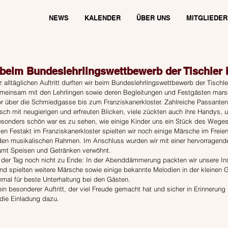
NEWS
KALENDER
ÜBER UNS
MITGLIEDER
beim Bundeslehrlingswettbewerb der Tischler 
 alltäglichen Auftritt durften wir beim Bundeslehrlingswettbewerb der Tischle
meinsam mit den Lehrlingen sowie deren Begleitungen und Festgästen marsc
r über die Schmiedgasse bis zum Franziskanerkloster. Zahlreiche Passanten 
ch mit neugierigen und erfreuten Blicken, viele zückten auch ihre Handys,
esonders schön war es zu sehen, wie einige Kinder uns ein Stück des Weges
llen Festakt im Franziskanerkloster spielten wir noch einige Märsche im Freie
den musikalischen Rahmen. Im Anschluss wurden wir mit einer hervorragend
amt Speisen und Getränken verwöhnt.
 der Tag noch nicht zu Ende: In der Abenddämmerung packten wir unsere In
d spielten weitere Märsche sowie einige bekannte Melodien in der kleinen 
hmal für beste Unterhaltung bei den Gästen.
in besonderer Auftritt, der viel Freude gemacht hat und sicher in Erinnerung 
 die Einladung dazu.