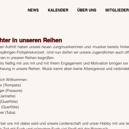
NEWS
KALENDER
ÜBER UNS
MITGLIEDER
hter in unseren Reihen
en Auftritt haben unsere neuen Jungmusikerinnen und -musiker bereits hinter
sjährigen Frühjahrskonzert. Und nun dürfen wir unsere Jugendlichen auch offiz
nen in unseren Reihen begrüßen.
its fleißig mit uns mit und mit Ihrem Engagement und Motivation bringen sie
hwung in unsere Reihen. Musik kennt eben keine Altersgrenze und verbindet
lich Willkommen:
er (Trompete)
nger (Posaune)
Klarinette)
(Querflöte)
r (Querflöte)
er (Tuba)
 bei uns mit dabei seid und unsere Leidenschaft und unser Hobby mit uns teil
lle Zeit mit Euch und wünschen Euch viel Spaß mit der Blasmusik.