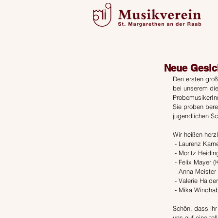
Neue Gesic
Den ersten groß
bei unserem die
ProbemusikerIn
Sie proben bere
jugendlichen Sc
Wir heißen herz
 - Laurenz Karn
 - Moritz Heidi
 - Felix Mayer (
 - Anna Meister 
 - Valerie Halde
 - Mika Windhab
Schön, dass ihr
uns auf eine to