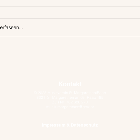
rfassen...
Kontakt
© 2025 Musikverein St. Margarethen/Raab
8321, St. Margarethen an der Raab 185
ZVR Nr.: 702 626 278
musik-margarethen@gmx.at
Impressum & Datenschutz